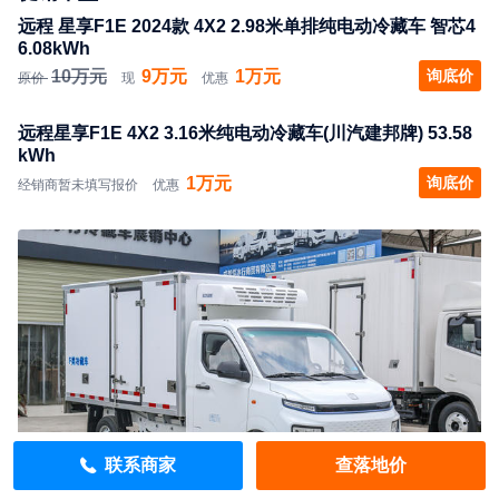
远程 星享F1E 2024款 4X2 2.98米单排纯电动冷藏车 智芯4
6.08kWh
10万元
9万元
1万元
询底价
原价
现
优惠
远程星享F1E 4X2 3.16米纯电动冷藏车(川汽建邦牌) 53.58
kWh
1万元
询底价
经销商暂未填写报价
优惠
联系商家
查落地价