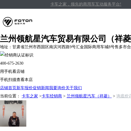
卡车之家，领先的商用车互动服务平台!
兰州领航星汽车贸易有限公司（祥菱
地址：甘肃省兰州市西固区南滨河西路9号汇金国际商用车城8号
售多市
合
400-675-2630
用手机看店铺
手机扫描查看本店
店铺首页
新车报价
促销新闻
我要询价
关于我们
当前位置：
卡车之家
>
卡车经销商
>
兰州领航星汽车（祥菱）
>
询底价