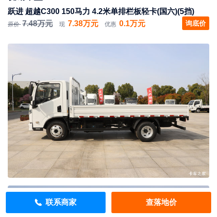
跃进 超越C300 150马力 4.2米单排栏板轻卡(国六)(5挡)
7.48万元
7.38万元
0.1万元
询底价
原价
现
优惠
联系商家
查落地价