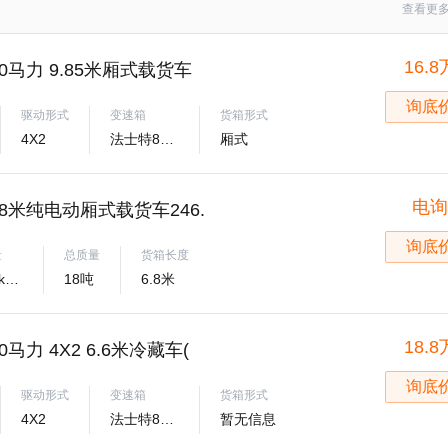
查看更
16.8
40马力 9.85米厢式载货车
询底
驱动形式
变速箱
货箱形式
4X2
法士特8JS95TE
厢式
电询
6.8米纯电动厢式载货车246.
询底
量
总质量
货箱长度
246.67kWh
18吨
6.8米
18.8
0马力 4X2 6.6米冷藏车(
询底
驱动形式
变速箱
货箱形式
4X2
法士特8JS95TE
暂无信息