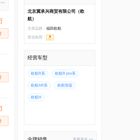
多
>>
北京冀承兴商贸有限公司（欧
航）
万
主营品牌：
福田欧航
价
营业执照：
经营车型
欧航R系
欧航R pro系
价
欧航AR系
欧航智蓝
欧航H
万
价
金牌销售
查看更多 >>