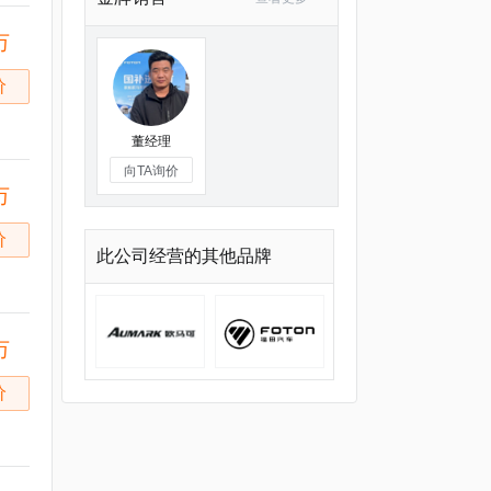
万
价
董经理
向TA询价
万
价
福田欧马可
福田祥菱
此公司经营的其他品牌
万
价