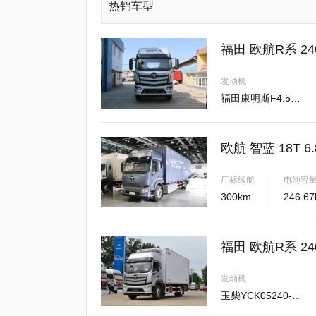
热销车型
福田 欧航R系 2
发动机
福田康明斯F4.5NS6B240
欧航 智蓝 18T 
厂标续航
电池容
300km
福田 欧航R系 24
发动机
玉柴YCK05240-60