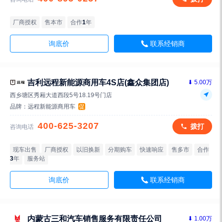
厂商授权
售本市
合作
1
年
询底价
联系经销商
吉利远程新能源商用车4S店(鑫众集团店)
⬇ 5.00万
西乡塘区秀厢大道西段5号18.19号门店
品牌：
远程新能源商用车
促
400-625-3207
拨打
咨询电话
现车出售
厂商授权
以旧换新
分期购车
快速响应
售多市
合作
3
年
服务站
询底价
联系经销商
内蒙古三和汽车销售服务有限责任公司
⬇ 1.00万