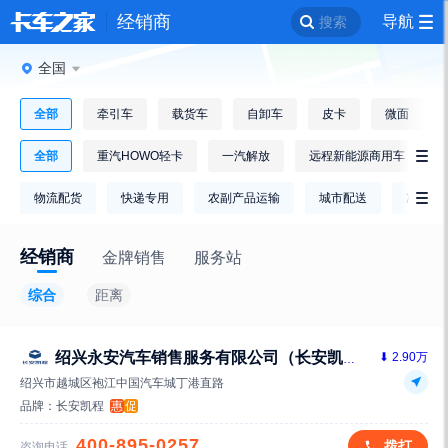
经销商
导航
搜索
全国
全部
牵引车
载货车
自卸车
皮卡
微面
全部
重汽HOWO轻卡
一汽解放
远程新能源商用车

物流配货
快递专用
农副产品运输
城市配送
冷链运

经销商
金牌销售
服务站
综合
距离
⬇ 2.90万
绍兴永安汽车销售服务有限公司（长安凯程）
绍兴市越城区袍江中国汽车城丁港直路
品牌：
长安凯程
惠
促
400-895-0257
拨打
咨询电话